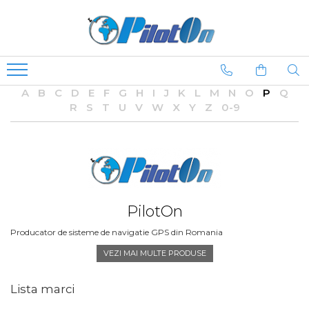
A
B
C
D
E
F
G
H
I
J
K
L
M
N
O
P
Q
R
S
T
U
V
W
X
Y
Z
0-9
PilotOn
Producator de sisteme de navigatie GPS din Romania
VEZI MAI MULTE PRODUSE
Lista marci