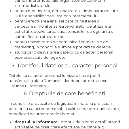
campanii promotionale organizate de catre prin
intermediul site-ului;
pentru mentinerea, personalizarea si imbunatatirea site-
ului si a serviciilor derulate prin intermediul lui
pentru efectuarea analizei datelor, testarea si
cercetarea, monitorizarea tendintelor de utilizare si
activitate, dezvoltarea caracteristicilor de siguranta si
autentificarea utilizatorilor
pentru transmiterea de comunicari comerciale de
marketing, in conditiile si limitele prevazute de lege
atunci cand dezvaluirea datelor cu caracter personal
este prevazuta de lege etc.
5. Transferul datelor cu caracter personal
Datele cu caracter personal furnizate catre pot fi
transferate in afara Romaniei, dar doar catre state din
Uniunea Europeana.
6. Drepturile de care beneficiati
In conditiile prevazute de legislatia in materia prelucrarii
datelor cu caracter personal, in calitate de persoane vizate,
beneficiati de urmatoarele drepturi:
dreptul la informare
- dreptul de a primi detalii privind
activitatile de prelucrare efectuate de catre
S.C.