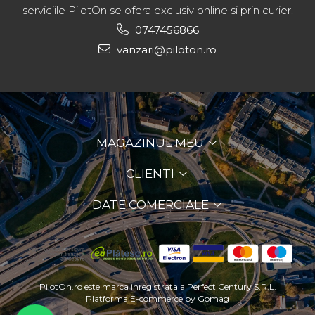
serviciile PilotOn se ofera exclusiv online si prin curier.
0747456866
vanzari@piloton.ro
MAGAZINUL MEU
CLIENTI
DATE COMERCIALE
PilotOn.ro este marca inregistrata a Perfect Century S.R.L.
Platforma E-commerce by Gomag