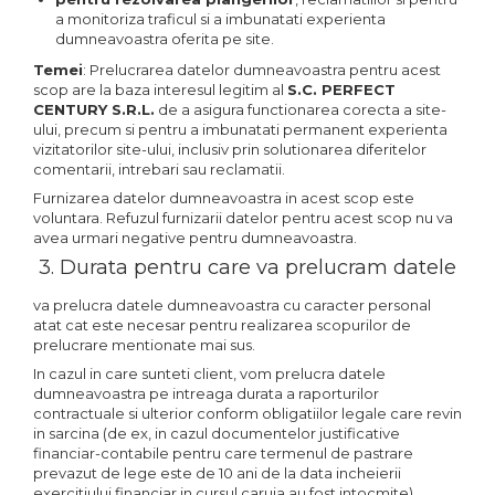
a monitoriza traficul si a imbunatati experienta
dumneavoastra oferita pe site.
Temei
: Prelucrarea datelor dumneavoastra pentru acest
scop are la baza interesul legitim al
S.C.
PERFECT
CENTURY
S.R.L.
de a asigura functionarea corecta a site-
ului, precum si pentru a imbunatati permanent experienta
vizitatorilor site-ului, inclusiv prin solutionarea diferitelor
comentarii, intrebari sau reclamatii.
Furnizarea datelor dumneavoastra in acest scop este
voluntara. Refuzul furnizarii datelor pentru acest scop nu va
avea urmari negative pentru dumneavoastra.
3. Durata pentru care va prelucram datele
va prelucra datele dumneavoastra cu caracter personal
atat cat este necesar pentru realizarea scopurilor de
prelucrare mentionate mai sus.
In cazul in care sunteti client, vom prelucra datele
dumneavoastra pe intreaga durata a raporturilor
contractuale si ulterior conform obligatiilor legale care revin
in sarcina (de ex, in cazul documentelor justificative
financiar-contabile pentru care termenul de pastrare
prevazut de lege este de 10 ani de la data incheierii
exercitiului financiar in cursul caruia au fost intocmite).