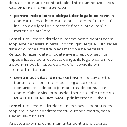
derularii raporturilor contractuale dintre dumneavoastra si
S.C.
PERFECT CENTURY
S.R.L.
.
pentru indeplinirea obligatiilor legale ce revin
in
contextul serviciilor prestate prin intermediul site-ului,
inclusiv a obligatiilor in materie fiscala, precum si in
materie de arhivare.
Temei
: Prelucrarea datelor dumneavoastra pentru acest
scop este necesara in baza unor obligatii legale. Furnizarea
datelor dumneavoastra in acest scop este necesara.
Refuzul furnizarii datelor poate avea drept consecinta
imposibilitatea de a respecta obligatiile legale care ii revin
si deci in imposibilitatea de a va oferi serviciile prin
intermediul site-ului.
pentru activitati de marketing
, respectiv pentru
transmiterea, prin intermediul mijloacelor de
comunicare la distanta (e-mail, sms) de comunicari
comerciale privind produsele si serviciile oferite de
S.C.
PERFECT CENTURY
S.R.L.
, prin intermediul site-ului.
Temei
: Prelucrarea datelor dumneavoastra pentru acest
scop are la baza consimtamantul dumneavoastra, daca
alegeti sa-l furnizati.
Va puteti exprima consimtamantul pentru prelucrarea