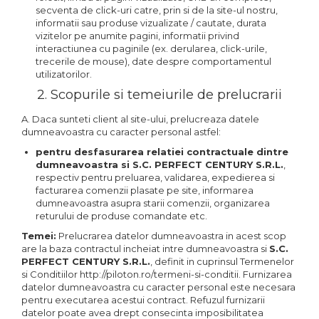
secventa de click-uri catre, prin si de la site-ul nostru,
informatii sau produse vizualizate / cautate, durata
vizitelor pe anumite pagini, informatii privind
interactiunea cu paginile (ex. derularea, click-urile,
trecerile de mouse), date despre comportamentul
utilizatorilor.
2. Scopurile si temeiurile de prelucrarii
A. Daca sunteti client al site-ului, prelucreaza datele
dumneavoastra cu caracter personal astfel:
pentru desfasurarea relatiei contractuale dintre
dumneavoastra si S.C. PERFECT CENTURY S.R.L.
,
respectiv pentru preluarea, validarea, expedierea si
facturarea comenzii plasate pe site, informarea
dumneavoastra asupra starii comenzii, organizarea
returului de produse comandate etc.
Temei:
Prelucrarea datelor dumneavoastra in acest scop
are la baza contractul incheiat intre dumneavoastra si
S.C.
PERFECT CENTURY S.R.L.
, definit in cuprinsul Termenelor
si Conditiilor http://piloton.ro/termeni-si-conditii. Furnizarea
datelor dumneavoastra cu caracter personal este necesara
pentru executarea acestui contract. Refuzul furnizarii
datelor poate avea drept consecinta imposibilitatea