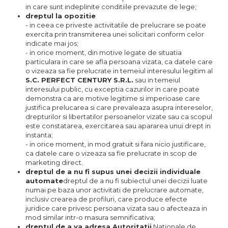
in care sunt indeplinite conditiile prevazute de lege;
dreptul la opozitie
- in ceea ce priveste activitatile de prelucrare se poate
exercita prin transmiterea unei solicitari conform celor
indicate mai jos;
- in orice moment, din motive legate de situatia
particulara in care se afla persoana vizata, ca datele care
o vizeaza sa fie prelucrate in temeiul interesului legitim al
S.C.
PERFECT CENTURY
S.R.L.
sau in temeiul
interesului public, cu exceptia cazurilor in care poate
demonstra ca are motive legitime si imperioase care
justifica prelucarea si care prevaleaza asupra intereselor,
drepturilor si libertatilor persoanelor vizate sau ca scopul
este constatarea, exercitarea sau apararea unui drept in
instanta;
- in orice moment, in mod gratuit si fara nicio justificare,
ca datele care o vizeaza sa fie prelucrate in scop de
marketing direct.
dreptul de a nu fi supus unei decizii individuale
automate
dreptul de a nu fi subiectul unei decizii luate
numai pe baza unor activitati de prelucrare automate,
inclusiv crearea de profiluri, care produce efecte
juridice care privesc persoana vizata sau o afecteaza in
mod similar intr-o masura semnificativa;
dreptul de a va adresa Autoritatii
Nationale de