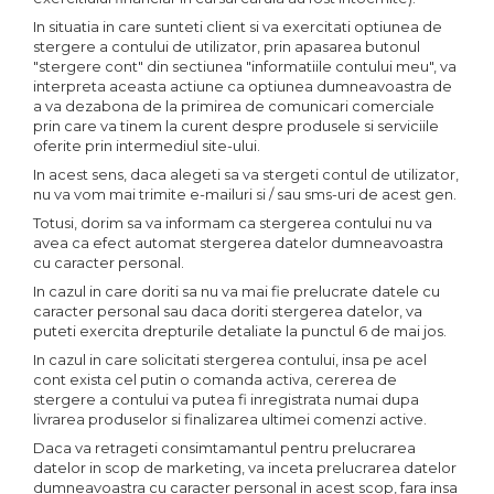
In situatia in care sunteti client si va exercitati optiunea de
stergere a contului de utilizator, prin apasarea butonul
"stergere cont" din sectiunea "informatiile contului meu", va
interpreta aceasta actiune ca optiunea dumneavoastra de
a va dezabona de la primirea de comunicari comerciale
prin care va tinem la curent despre produsele si serviciile
oferite prin intermediul site-ului.
In acest sens, daca alegeti sa va stergeti contul de utilizator,
nu va vom mai trimite e-mailuri si / sau sms-uri de acest gen.
Totusi, dorim sa va informam ca stergerea contului nu va
avea ca efect automat stergerea datelor dumneavoastra
cu caracter personal.
In cazul in care doriti sa nu va mai fie prelucrate datele cu
caracter personal sau daca doriti stergerea datelor, va
puteti exercita drepturile detaliate la punctul 6 de mai jos.
In cazul in care solicitati stergerea contului, insa pe acel
cont exista cel putin o comanda activa, cererea de
stergere a contului va putea fi inregistrata numai dupa
livrarea produselor si finalizarea ultimei comenzi active.
Daca va retrageti consimtamantul pentru prelucrarea
datelor in scop de marketing, va inceta prelucrarea datelor
dumneavoastra cu caracter personal in acest scop, fara insa