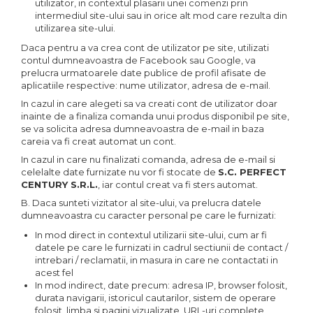
utilizator, in contextul plasarii unei comenzi prin
intermediul site-ului sau in orice alt mod care rezulta din
utilizarea site-ului.
Daca pentru a va crea cont de utilizator pe site, utilizati
contul dumneavoastra de Facebook sau Google, va
prelucra urmatoarele date publice de profil afisate de
aplicatiile respective: nume utilizator, adresa de e-mail.
In cazul in care alegeti sa va creati cont de utilizator doar
inainte de a finaliza comanda unui produs disponibil pe site,
se va solicita adresa dumneavoastra de e-mail in baza
careia va fi creat automat un cont.
In cazul in care nu finalizati comanda, adresa de e-mail si
celelalte date furnizate nu vor fi stocate de
S.C. PERFECT
CENTURY S.R.L.
, iar contul creat va fi sters automat.
B. Daca sunteti vizitator al site-ului, va prelucra datele
dumneavoastra cu caracter personal pe care le furnizati:
In mod direct in contextul utilizarii site-ului, cum ar fi
datele pe care le furnizati in cadrul sectiunii de contact /
intrebari / reclamatii, in masura in care ne contactati in
acest fel
In mod indirect, date precum: adresa IP, browser folosit,
durata navigarii, istoricul cautarilor, sistem de operare
folosit, limba si pagini vizualizate, URL-uri complete,