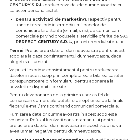
CENTURY
S.R.L.
prelucreaza datele dumneavoastra cu
caracter personal astfel:
pentru activitati de marketing
, respectiv pentru
transmiterea, prin intermediul mijloacelor de
comunicare la distanta (e-mail, sms), de comunicari
comerciale privind produsele si serviciile oferite de
S.C.
PERFECT CENTURY
S.R.L.
, prin intermediul site-ului.
Temei
: Prelucrarea datelor dumneavoastra pentru acest
scop are la baza consimtamantul dumneavoastra, daca
alegeti sa-l furnizati.
Va puteti exprima consimtamantul pentru prelucrarea
datelor in acest scop prin completarea si bifarea casutei
corespunzatoare din formularul pentru abonarea la
newsletter disponibil pe site.
Pentru dezabonarea de la primirea unor astfel de
comunicari comerciale puteti folosi optiunea de la finalul
fiecarui e-mail/ sms continand comunicari comerciale.
Furnizarea datelor dumneavoastra in acest scop este
voluntara. Refuzul furnizarii consimtamantului pentru
prelucrarea datelor dumneavoastra in acest scop nu va
avea urmari negative pentru dumneavoastra.
pentru rezolvarea plangerilor
, reclamatiilor si pentru