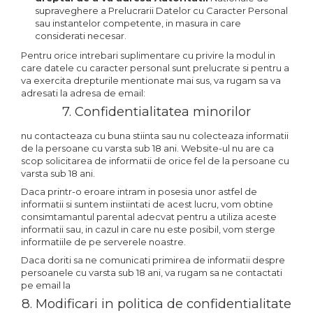
supraveghere a Prelucrarii Datelor cu Caracter Personal
sau instantelor competente, in masura in care
considerati necesar.
Pentru orice intrebari suplimentare cu privire la modul in
care datele cu caracter personal sunt prelucrate si pentru a
va exercita drepturile mentionate mai sus, va rugam sa va
adresati la adresa de email:
7. Confidentialitatea minorilor
nu contacteaza cu buna stiinta sau nu colecteaza informatii
de la persoane cu varsta sub 18 ani. Website-ul nu are ca
scop solicitarea de informatii de orice fel de la persoane cu
varsta sub 18 ani.
Daca printr-o eroare intram in posesia unor astfel de
informatii si suntem instiintati de acest lucru, vom obtine
consimtamantul parental adecvat pentru a utiliza aceste
informatii sau, in cazul in care nu este posibil, vom sterge
informatiile de pe serverele noastre.
Daca doriti sa ne comunicati primirea de informatii despre
persoanele cu varsta sub 18 ani, va rugam sa ne contactati
pe email la
8. Modificari in politica de confidentialitate