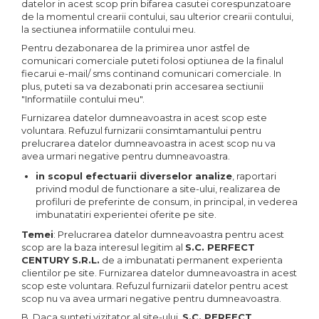
datelor in acest scop prin bifarea casutei corespunzatoare
de la momentul crearii contului, sau ulterior crearii contului,
la sectiunea informatiile contului meu.
Pentru dezabonarea de la primirea unor astfel de
comunicari comerciale puteti folosi optiunea de la finalul
fiecarui e-mail/ sms continand comunicari comerciale. In
plus, puteti sa va dezabonati prin accesarea sectiunii
"Informatiile contului meu".
Furnizarea datelor dumneavoastra in acest scop este
voluntara. Refuzul furnizarii consimtamantului pentru
prelucrarea datelor dumneavoastra in acest scop nu va
avea urmari negative pentru dumneavoastra.
in scopul efectuarii diverselor analize
, raportari
privind modul de functionare a site-ului, realizarea de
profiluri de preferinte de consum, in principal, in vederea
imbunatatiri experientei oferite pe site.
Temei
: Prelucrarea datelor dumneavoastra pentru acest
scop are la baza interesul legitim al
S.C.
PERFECT
CENTURY
S.R.L.
de a imbunatati permanent experienta
clientilor pe site. Furnizarea datelor dumneavoastra in acest
scop este voluntara. Refuzul furnizarii datelor pentru acest
scop nu va avea urmari negative pentru dumneavoastra.
B. Daca sunteti vizitator al site-ului,
S.C.
PERFECT