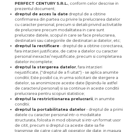
PERFECT CENTURY
S.R.L.
, conform celor descrise in
prezentul document;
dreptul de acces la date
dreptul de a obtine
confirmarea din partea cu privire la prelucrarea datelor
cu caracter personal, precum si detalii privind activitatile
de prelucrare precum modalitatea in care sunt
prelucrate datele, scopul in care se face prelucrarea,
destinatarii sau categoriile de destinatari ai datelor, etc;
dreptul la rectificare
- dreptul de a obtine corectarea,
fara intarzieri justificate, de catre a datelor cu caracter
personal inexacte/ nejustificate, precum si completarea
datelor incomplete;
dreptul la stergerea datelor
, fara intarzieri
nejustificate, ("dreptul de a fi uitat") - se aplica anumite
conditii; Este posibil ca, in urma solicitarii de stergere a
datelor, sa anonimizeze aceste date (lipsindu-le astfel
de caracterul personal) si sa continue in aceste conditii
prelucrarea pentru scopuri statistice;
dreptul la restrictionarea prelucrarii
, in anumite
conditii;
dreptul la portabilitatea datelor
- dreptul de a primi
datele cu caracter personal intr-o modalitate
structurata, folosita in mod obisnuit si intr-un format usor
de citit, precum si dreptul ca aceste date sa fie
transmise de catre catre alt operator de date, in masura