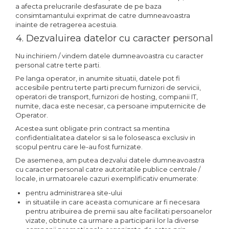
a afecta prelucrarile desfasurate de pe baza
consimtamantului exprimat de catre dumneavoastra
inainte de retragerea acestuia.
4. Dezvaluirea datelor cu caracter personal
Nu inchiriem / vindem datele dumneavoastra cu caracter
personal catre terte parti.
Pe langa operator, in anumite situatii, datele pot fi
accesibile pentru terte parti precum furnizori de servicii,
operatori de transport, furnizori de hosting, companii IT,
numite, daca este necesar, ca persoane imputernicite de
Operator.
Acestea sunt obligate prin contract sa mentina
confidentialitatea datelor si sa le foloseasca exclusiv in
scopul pentru care le-au fost furnizate.
De asemenea, am putea dezvalui datele dumneavoastra
cu caracter personal catre autoritatile publice centrale /
locale, in urmatoarele cazuri exemplificativ enumerate:
pentru administrarea site-ului
in situatiile in care aceasta comunicare ar fi necesara
pentru atribuirea de premii sau alte facilitati persoanelor
vizate, obtinute ca urmare a participarii lor la diverse