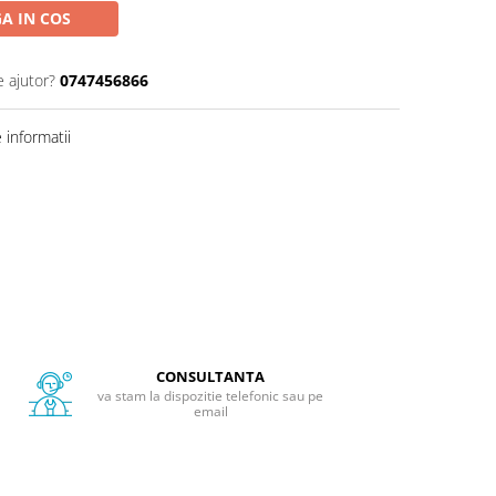
A IN COS
e ajutor?
0747456866
informatii
CONSULTANTA
va stam la dispozitie telefonic sau pe
email