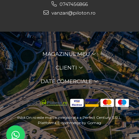
0747456866
vanzari@piloton.ro
MAGAZINUL MEU
CLIENTI
DATE COMERCIALE
PilotOn.ro este marca inregistrata a Perfect Century S.R.L.
Platforma E-commerce by Gomag